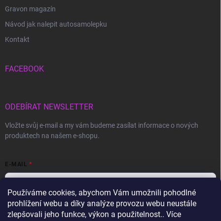
Gravon magazín
Návod jak nalepit autosamolepku
Kontakt
FACEBOOK
ODEBÍRAT NEWSLETTER
Vložte svůj e-mail a my vám budeme zasílat informace o nových
produktech na našem e-shopu.
E-MAIL
Používáme cookies, abychom Vám umožnili pohodlné
prohlížení webu a díky analýze provozu webu neustále
Vložením e-mailu souhlasíte s
podmínkami ochrany osobních údajů
zlepšovali jeho funkce, výkon a použitelnost.. Více