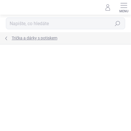
Přejít
na
obsah
Hledat
Trička a dárky s potiskem