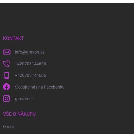
Z
á
p
a
t
í
KONTAKT
info
@
gravon.cz
+420703144606
+420703144606
Sledujte nás na Facebooku
gravon.cz
VŠE O NÁKUPU
O nás