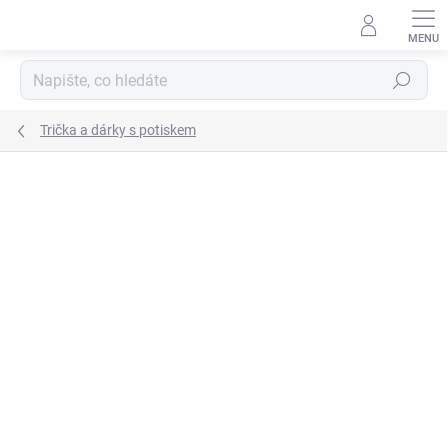
Přejít
na
obsah
Hledat
Trička a dárky s potiskem