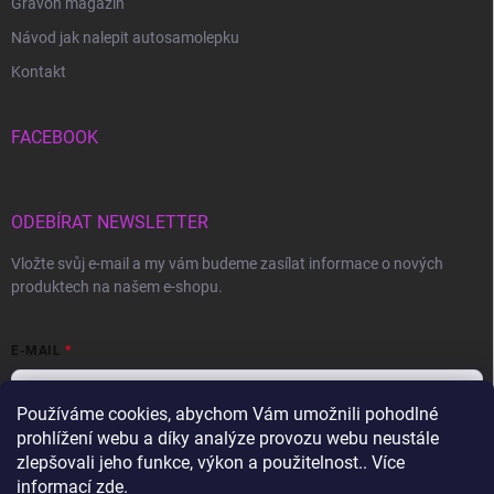
Gravon magazín
Návod jak nalepit autosamolepku
Kontakt
FACEBOOK
ODEBÍRAT NEWSLETTER
Vložte svůj e-mail a my vám budeme zasílat informace o nových
produktech na našem e-shopu.
E-MAIL
Používáme cookies, abychom Vám umožnili pohodlné
prohlížení webu a díky analýze provozu webu neustále
Vložením e-mailu souhlasíte s
podmínkami ochrany osobních údajů
zlepšovali jeho funkce, výkon a použitelnost.. Více
informací
zde
.