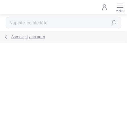
Přejít
na
obsah
Hledat
Samolepky na auto