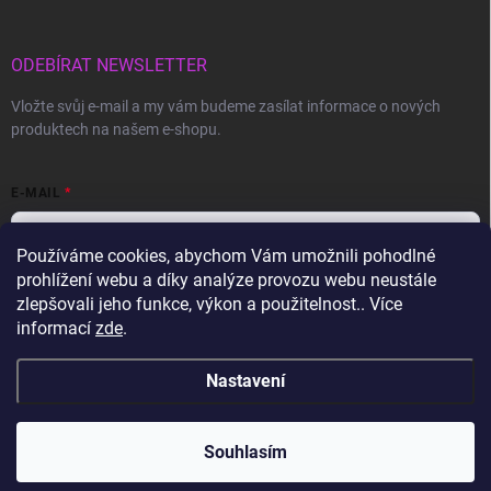
ODEBÍRAT NEWSLETTER
Vložte svůj e-mail a my vám budeme zasílat informace o nových
produktech na našem e-shopu.
E-MAIL
Používáme cookies, abychom Vám umožnili pohodlné
prohlížení webu a díky analýze provozu webu neustále
Vložením e-mailu souhlasíte s
podmínkami ochrany osobních údajů
zlepšovali jeho funkce, výkon a použitelnost.. Více
informací
zde
.
Přihlásit se
Nastavení
Copyright 2026
Gravon.cz
. Všechna práva vyhrazena.
Souhlasím
Vytvořil Shoptet