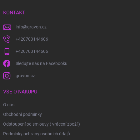
t
í
KONTAKT
info
@
gravon.cz
+420703144606
+420703144606
Sledujte nás na Facebooku
gravon.cz
VŠE O NÁKUPU
O nás
Obchodní podmínky
Odstoupení od smlouvy ( vrácení zboží )
Podmínky ochrany osobních údajů