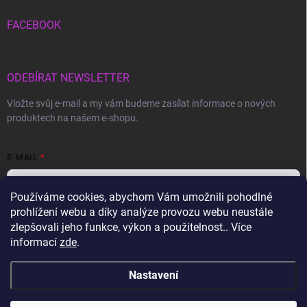
FACEBOOK
ODEBÍRAT NEWSLETTER
Vložte svůj e-mail a my vám budeme zasílat informace o nových
produktech na našem e-shopu.
E-MAIL
Používáme cookies, abychom Vám umožnili pohodlné
prohlížení webu a díky analýze provozu webu neustále
Vložením e-mailu souhlasíte s
podmínkami ochrany osobních údajů
zlepšovali jeho funkce, výkon a použitelnost.. Více
informací
zde
.
Přihlásit se
Nastavení