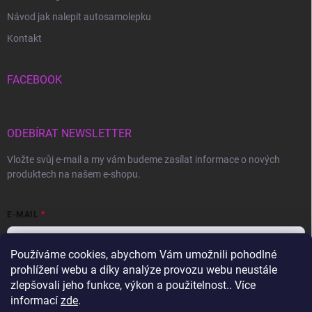
Návod jak nalepit autosamolepku
Kontakt
FACEBOOK
ODEBÍRAT NEWSLETTER
Vložte svůj e-mail a my vám budeme zasílat informace o nových
produktech na našem e-shopu.
E-MAIL
Používáme cookies, abychom Vám umožnili pohodlné
prohlížení webu a díky analýze provozu webu neustále
Vložením e-mailu souhlasíte s
podmínkami ochrany osobních údajů
zlepšovali jeho funkce, výkon a použitelnost.. Více
informací
zde
.
Přihlásit se