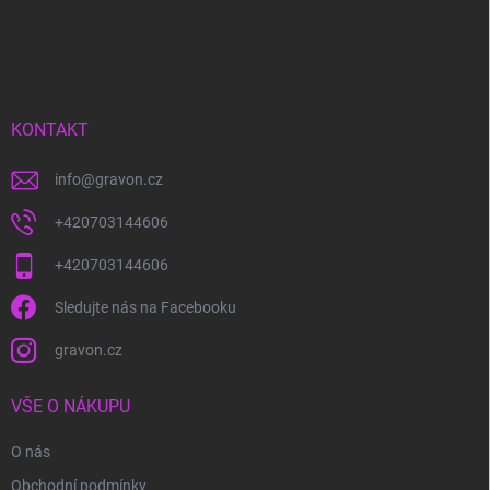
Z
á
p
a
t
í
KONTAKT
info
@
gravon.cz
+420703144606
+420703144606
Sledujte nás na Facebooku
gravon.cz
VŠE O NÁKUPU
O nás
Obchodní podmínky