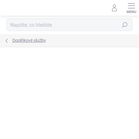
Přejít
na
obsah
Hledat
Doplňkové služby