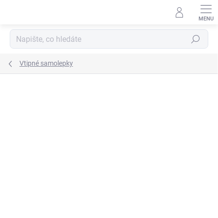
Přejít
na
obsah
Hledat
Vtipné samolepky