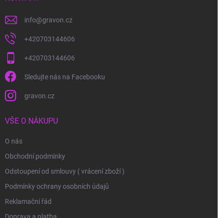
info
@
gravon.cz
+420703144606
+420703144606
Sledujte nás na Facebooku
gravon.cz
VŠE O NÁKUPU
O nás
Obchodní podmínky
Odstoupení od smlouvy ( vrácení zboží )
Podmínky ochrany osobních údajů
Reklamační řád
Doprava a platba