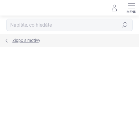
Přejít
na
obsah
Hledat
Zippo s motivy