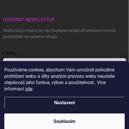
ODEBÍRAT NEWSLETTER
Vložte svůj e-mail a my vám budeme zasílat informace o nových
produktech na našem e-shopu.
E-MAIL
Používáme cookies, abychom Vám umožnili pohodlné
prohlížení webu a díky analýze provozu webu neustále
Vložením e-mailu souhlasíte s
podmínkami ochrany osobních údajů
zlepšovali jeho funkce, výkon a použitelnost.. Více
informací
zde
.
Přihlásit se
Nastavení
Copyright 2026
Gravon.cz
. Všechna práva vyhrazena.
Souhlasím
Vytvořil Shoptet