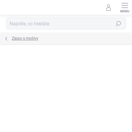
Přejít
na
obsah
Hledat
Zippo s motivy