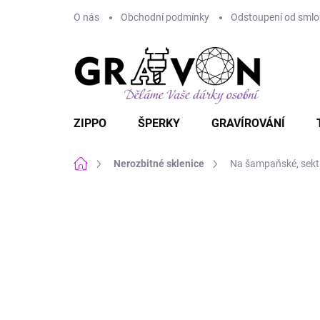
Přejít
O nás
Obchodní podmínky
Odstoupení od smlou
na
obsah
ZIPPO
ŠPERKY
GRAVÍROVÁNÍ
Domů
Nerozbitné sklenice
Na šampaňské, sekt