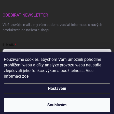
ODEBÍRAT NEWSLETTER
Vložte svůj e-mail a my vám budeme zasílat informace o nových
produktech na našem e-shopu.
E-MAIL
Používáme cookies, abychom Vám umožnili pohodlné
prohlížení webu a díky analýze provozu webu neustále
Vložením e-mailu souhlasíte s
podmínkami ochrany osobních údajů
zlepšovali jeho funkce, výkon a použitelnost.. Více
informací
zde
.
Přihlásit se
Nastavení
Copyright 2026
Gravon.cz
. Všechna práva vyhrazena.
Souhlasím
Vytvořil Shoptet