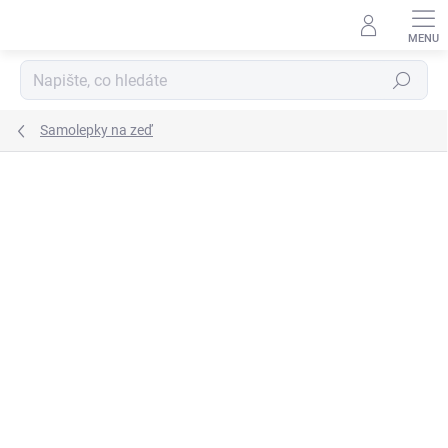
Přejít
na
obsah
Hledat
Samolepky na zeď