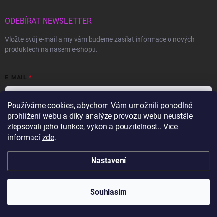
ODEBÍRAT NEWSLETTER
Vložte svůj e-mail a my vám budeme zasílat informace o nových
produktech na našem e-shopu.
E-MAIL
Používáme cookies, abychom Vám umožnili pohodlné
prohlížení webu a díky analýze provozu webu neustále
Vložením e-mailu souhlasíte s
podmínkami ochrany osobních údajů
zlepšovali jeho funkce, výkon a použitelnost.. Více
informací
zde
.
Přihlásit se
Nastavení
Copyright 2026
Gravon.cz
. Všechna práva vyhrazena.
Souhlasím
Vytvořil Shoptet