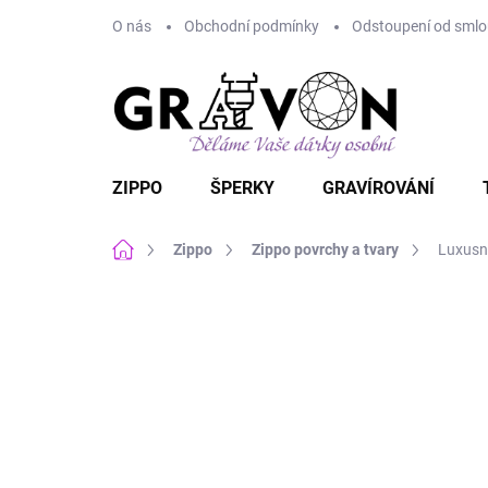
Přejít
O nás
Obchodní podmínky
Odstoupení od smlou
na
obsah
ZIPPO
ŠPERKY
GRAVÍROVÁNÍ
Domů
Zippo
Zippo povrchy a tvary
Luxusn