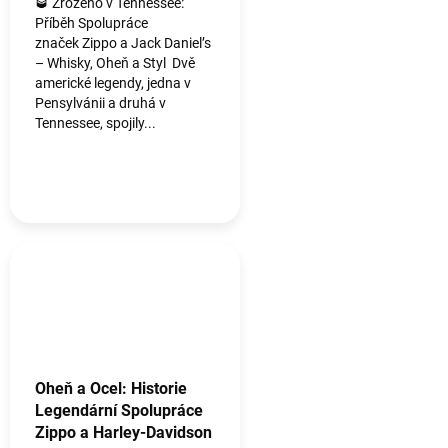
🥃 Zrozeno v Tennessee:
y
Příběh Spolupráce
.
značek Zippo a Jack Daniel’s
– Whisky, Oheň a Styl Dvě
americké legendy, jedna v
Pensylvánii a druhá v
Tennessee, spojily...
Oheň a Ocel: Historie
Legendární Spolupráce
Zippo a Harley-Davidson