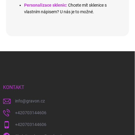
Personalizace sklenic:
Chcete mít sklenice s
vlastním nápisem? U nás je to možné.
Z
á
p
a
t
í
KONTAKT
info
@
gravon.cz
+420703144606
+420703144606