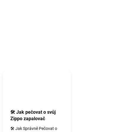
k
zapalovač...
y
s
g
r
a
v
í
r
o
v
á
n
í
🛠️ Jak pečovat o svůj
m
Zippo zapalovač
a
🛠️ Jak Správně Pečovat o