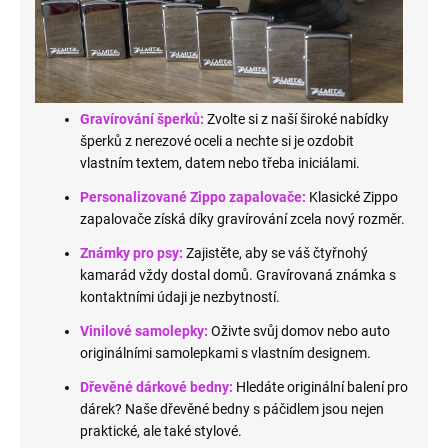
Gravírování šperků:
Zvolte si z naší široké nabídky
šperků z nerezové oceli a nechte si je ozdobit
vlastním textem, datem nebo třeba iniciálami.
Personalizované Zippo zapalovače:
Klasické Zippo
zapalovače získá díky gravírování zcela nový rozměr.
Známky pro psy:
Zajistěte, aby se váš čtyřnohý
kamarád vždy dostal domů. Gravírovaná známka s
kontaktními údaji je nezbytností.
Vinilové samolepky:
Oživte svůj domov nebo auto
originálními samolepkami s vlastním designem.
Dřevěné dárkové bedny:
Hledáte originální balení pro
dárek? Naše dřevěné bedny s páčidlem jsou nejen
praktické, ale také stylové.