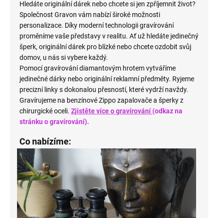
Hledáte originální dárek nebo chcete si jen zpříjemnit život?
Společnost Gravon vám nabízí široké možnosti
personalizace. Díky moderní technologii gravírování
proměníme vaše představy v realitu. Ať už hledáte jedinečný
šperk, originální dárek pro blízké nebo chcete ozdobit svůj
domov, u nás si vybere každý.
Pomocí gravírování diamantovým hrotem vytváříme
jedinečné dárky nebo originální reklamní předměty. Ryjeme
precizní linky s dokonalou přesností, které vydrží navždy.
Gravírujeme na benzínové Zippo zapalovače a šperky z
chirurgické oceli.
Zjistěte více o gravírování
(odkaz na
stránku o gravírování).
Co nabízíme: