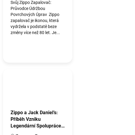
V
Svůj Zippo Zapalovač:
Průvodce Údržbou
i
Povrchových Úprav Zippo
n
zapalovač je ikonou, která
vydržela v podstatě beze
i
změny více než 80 let. Je...
l
o
v
é
s
a
m
o
l
e
Zippo a Jack Daniel’s:
Příběh Vzniku
p
Legendární Spolupráce
k
Whisky a Zapalovače