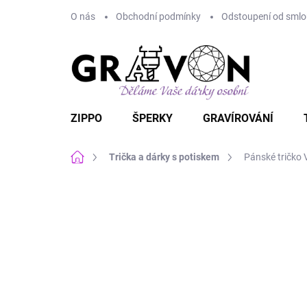
Přejít
O nás
Obchodní podmínky
Odstoupení od smlou
na
obsah
ZIPPO
ŠPERKY
GRAVÍROVÁNÍ
Domů
Trička a dárky s potiskem
Pánské tričko 