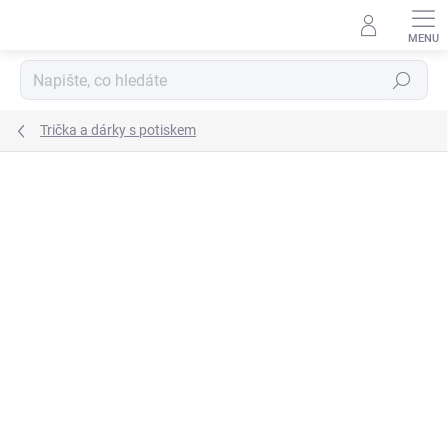
Přejít
na
obsah
Hledat
Trička a dárky s potiskem