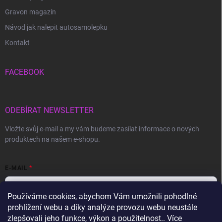
Gravon magazín
Návod jak nalepit autosamolepku
Kontakt
FACEBOOK
ODEBÍRAT NEWSLETTER
Vložte svůj e-mail a my vám budeme zasílat informace o nových
produktech na našem e-shopu.
E-MAIL
Používáme cookies, abychom Vám umožnili pohodlné
prohlížení webu a díky analýze provozu webu neustále
Vložením e-mailu souhlasíte s
podmínkami ochrany osobních údajů
zlepšovali jeho funkce, výkon a použitelnost.. Více