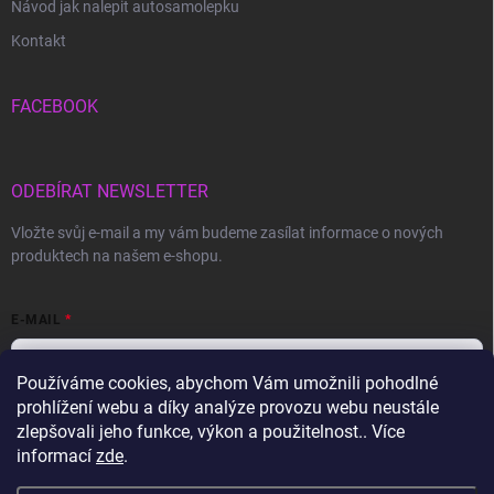
Návod jak nalepit autosamolepku
Kontakt
FACEBOOK
ODEBÍRAT NEWSLETTER
Vložte svůj e-mail a my vám budeme zasílat informace o nových
produktech na našem e-shopu.
E-MAIL
Používáme cookies, abychom Vám umožnili pohodlné
prohlížení webu a díky analýze provozu webu neustále
Vložením e-mailu souhlasíte s
podmínkami ochrany osobních údajů
zlepšovali jeho funkce, výkon a použitelnost.. Více
informací
zde
.
Přihlásit se