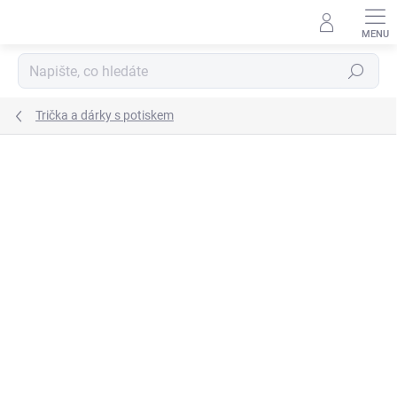
Přejít
na
obsah
Hledat
Trička a dárky s potiskem