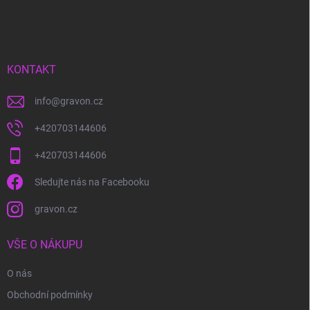
á
p
a
t
í
KONTAKT
info
@
gravon.cz
+420703144606
+420703144606
Sledujte nás na Facebooku
gravon.cz
VŠE O NÁKUPU
O nás
Obchodní podmínky