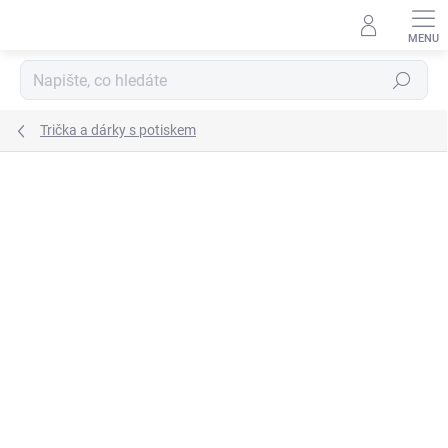
Přejít
na
obsah
Hledat
Trička a dárky s potiskem