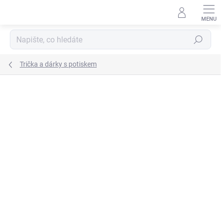
Přejít
na
obsah
Hledat
Trička a dárky s potiskem