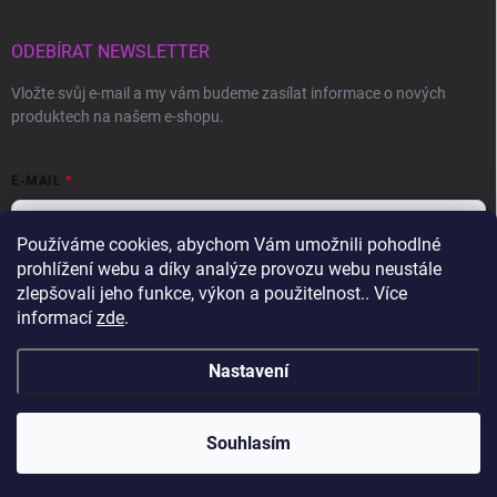
ODEBÍRAT NEWSLETTER
Vložte svůj e-mail a my vám budeme zasílat informace o nových
produktech na našem e-shopu.
E-MAIL
Používáme cookies, abychom Vám umožnili pohodlné
prohlížení webu a díky analýze provozu webu neustále
Vložením e-mailu souhlasíte s
podmínkami ochrany osobních údajů
zlepšovali jeho funkce, výkon a použitelnost.. Více
informací
zde
.
Přihlásit se
Nastavení
Copyright 2026
Gravon.cz
. Všechna práva vyhrazena.
Souhlasím
Vytvořil Shoptet