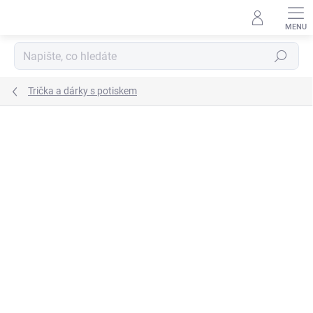
Přejít
na
obsah
Hledat
Trička a dárky s potiskem