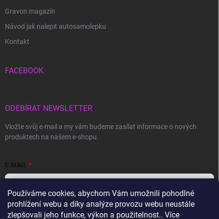
Gravon magazín
Návod jak nalepit autosamolepku
Kontakt
FACEBOOK
ODEBÍRAT NEWSLETTER
Vložte svůj e-mail a my vám budeme zasílat informace o nových
produktech na našem e-shopu.
E-MAIL
Používáme cookies, abychom Vám umožnili pohodlné
prohlížení webu a díky analýze provozu webu neustále
Vložením e-mailu souhlasíte s
podmínkami ochrany osobních údajů
zlepšovali jeho funkce, výkon a použitelnost.. Více