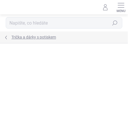
Přejít
na
obsah
Hledat
Trička a dárky s potiskem