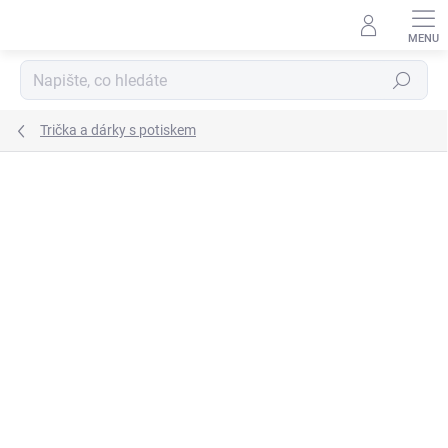
Přejít
na
obsah
Hledat
Trička a dárky s potiskem