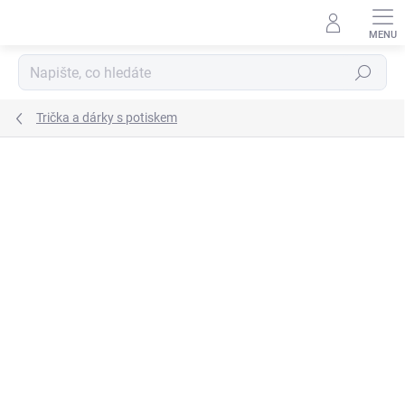
Přejít
na
obsah
Hledat
Trička a dárky s potiskem