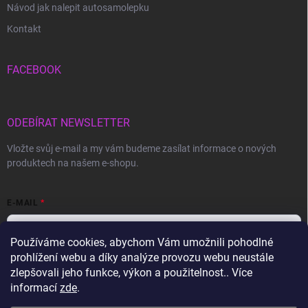
Návod jak nalepit autosamolepku
Kontakt
FACEBOOK
ODEBÍRAT NEWSLETTER
Vložte svůj e-mail a my vám budeme zasílat informace o nových
produktech na našem e-shopu.
E-MAIL
Používáme cookies, abychom Vám umožnili pohodlné
prohlížení webu a díky analýze provozu webu neustále
Vložením e-mailu souhlasíte s
podmínkami ochrany osobních údajů
zlepšovali jeho funkce, výkon a použitelnost.. Více
informací
zde
.
Přihlásit se