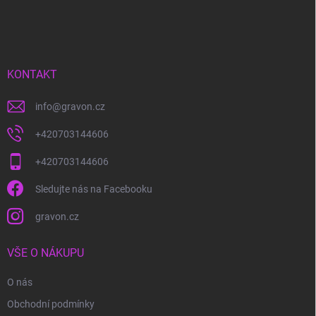
á
p
a
t
í
KONTAKT
info
@
gravon.cz
+420703144606
+420703144606
Sledujte nás na Facebooku
gravon.cz
VŠE O NÁKUPU
O nás
Obchodní podmínky