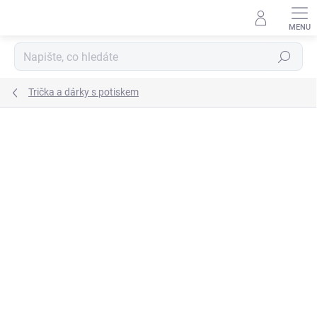
Přejít
na
obsah
Hledat
Trička a dárky s potiskem