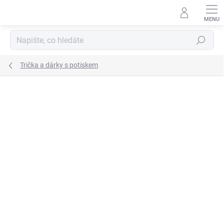
Přejít
na
obsah
Hledat
Trička a dárky s potiskem