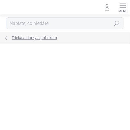
Přejít
na
obsah
Hledat
Trička a dárky s potiskem