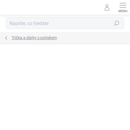
Přejít
na
obsah
Hledat
Trička a dárky s potiskem