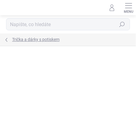
Přejít
na
obsah
Hledat
Trička a dárky s potiskem