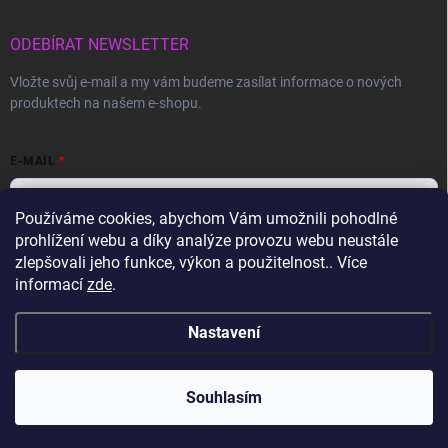
ODEBÍRAT NEWSLETTER
Vložte svůj e-mail a my vám budeme zasílat informace o nových
produktech na našem e-shopu.
E-MAIL
Používáme cookies, abychom Vám umožnili pohodlné
prohlížení webu a díky analýze provozu webu neustále
Vložením e-mailu souhlasíte s
podmínkami ochrany osobních údajů
zlepšovali jeho funkce, výkon a použitelnost.. Více
informací
zde
.
Přihlásit se
Nastavení
Copyright 2026
Gravon.cz
. Všechna práva vyhrazena.
Souhlasím
Vytvořil Shoptet