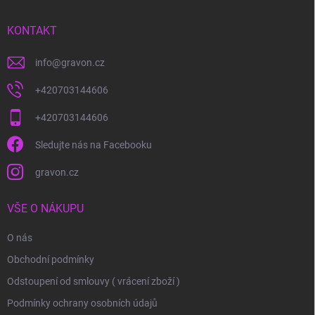
t
í
KONTAKT
info
@
gravon.cz
+420703144606
+420703144606
Sledujte nás na Facebooku
gravon.cz
VŠE O NÁKUPU
O nás
Obchodní podmínky
Odstoupení od smlouvy ( vrácení zboží )
Podmínky ochrany osobních údajů