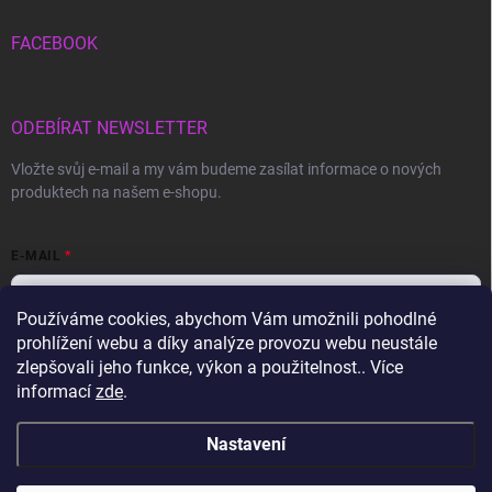
FACEBOOK
ODEBÍRAT NEWSLETTER
Vložte svůj e-mail a my vám budeme zasílat informace o nových
produktech na našem e-shopu.
E-MAIL
Používáme cookies, abychom Vám umožnili pohodlné
prohlížení webu a díky analýze provozu webu neustále
Vložením e-mailu souhlasíte s
podmínkami ochrany osobních údajů
zlepšovali jeho funkce, výkon a použitelnost.. Více
informací
zde
.
Přihlásit se
Nastavení