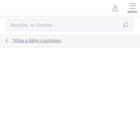
Přejít
na
obsah
Hledat
Trička a dárky s potiskem