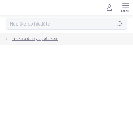
Přejít
na
obsah
Hledat
Trička a dárky s potiskem