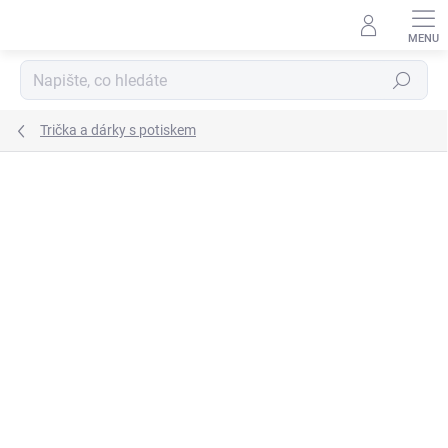
Přejít
na
obsah
Hledat
Trička a dárky s potiskem