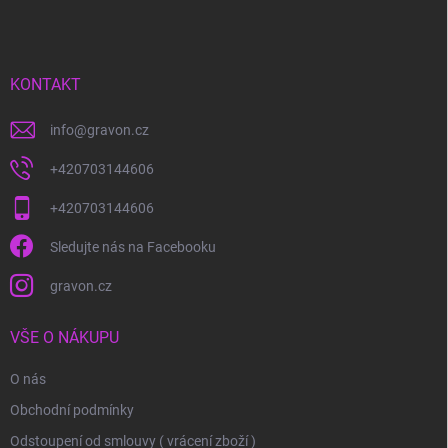
p
a
t
í
KONTAKT
info
@
gravon.cz
+420703144606
+420703144606
Sledujte nás na Facebooku
gravon.cz
VŠE O NÁKUPU
O nás
Obchodní podmínky
Odstoupení od smlouvy ( vrácení zboží )