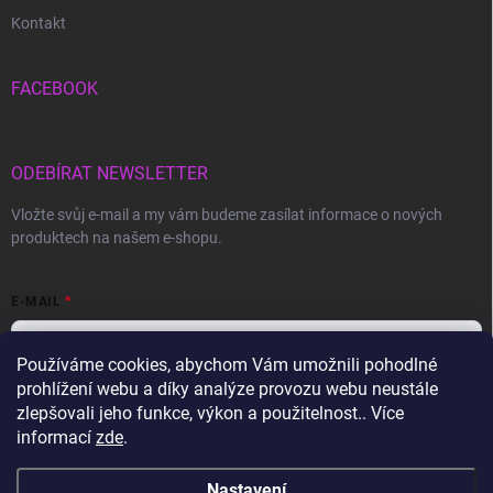
Kontakt
FACEBOOK
ODEBÍRAT NEWSLETTER
Vložte svůj e-mail a my vám budeme zasílat informace o nových
produktech na našem e-shopu.
E-MAIL
Používáme cookies, abychom Vám umožnili pohodlné
prohlížení webu a díky analýze provozu webu neustále
Vložením e-mailu souhlasíte s
podmínkami ochrany osobních údajů
zlepšovali jeho funkce, výkon a použitelnost.. Více
informací
zde
.
Přihlásit se
Nastavení