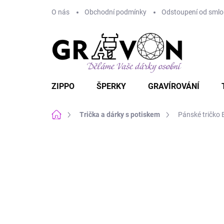
Přejít
O nás
Obchodní podmínky
Odstoupení od smlou
na
obsah
ZIPPO
ŠPERKY
GRAVÍROVÁNÍ
Domů
Trička a dárky s potiskem
Pánské tričko