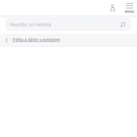
Přejít
na
obsah
Hledat
Trička a dárky s potiskem