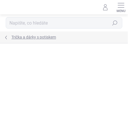
Přejít
na
obsah
Hledat
Trička a dárky s potiskem