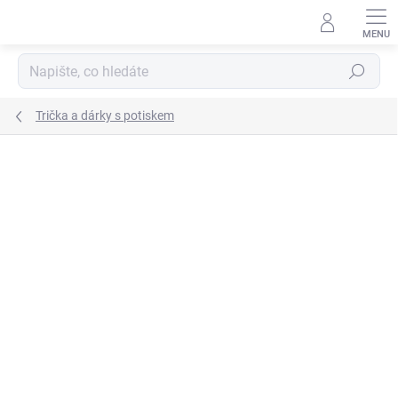
Přejít
na
obsah
Hledat
Trička a dárky s potiskem