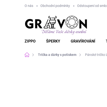
Přejít
O nás
Obchodní podmínky
Odstoupení od smlou
na
obsah
ZIPPO
ŠPERKY
GRAVÍROVÁNÍ
Domů
Trička a dárky s potiskem
Pánské tričko