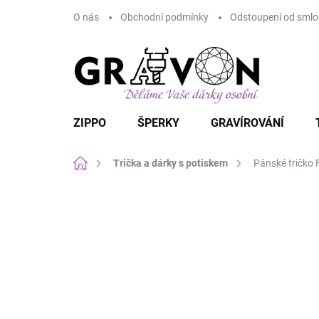
Přejít
O nás
Obchodní podmínky
Odstoupení od smlou
na
obsah
ZIPPO
ŠPERKY
GRAVÍROVÁNÍ
Domů
Trička a dárky s potiskem
Pánské tričko 