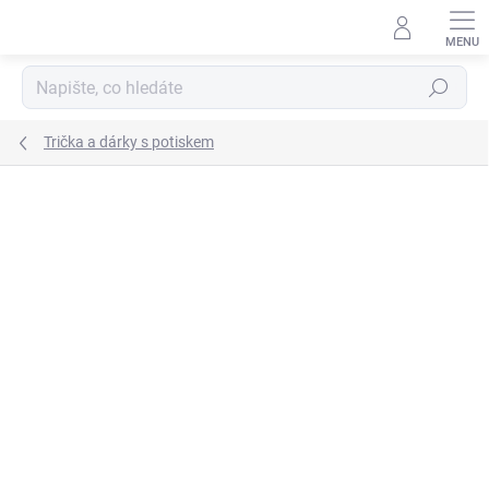
Přejít
na
obsah
Hledat
Trička a dárky s potiskem