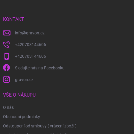
a
t
í
KONTAKT
info
@
gravon.cz
+420703144606
+420703144606
Sledujte nás na Facebooku
gravon.cz
VŠE O NÁKUPU
O nás
Obchodní podmínky
Odstoupení od smlouvy ( vrácení zboží )