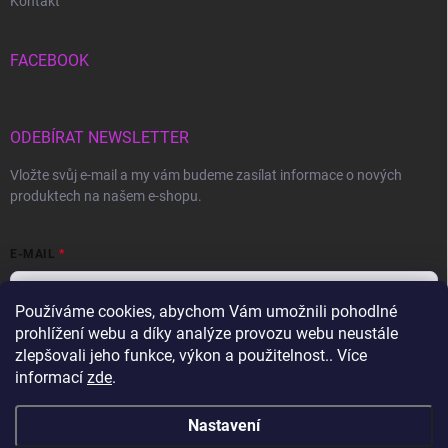
Kontakt
FACEBOOK
ODEBÍRAT NEWSLETTER
Vložte svůj e-mail a my vám budeme zasílat informace o nových
produktech na našem e-shopu.
E-MAIL
Používáme cookies, abychom Vám umožnili pohodlné
prohlížení webu a díky analýze provozu webu neustále
Vložením e-mailu souhlasíte s
podmínkami ochrany osobních údajů
zlepšovali jeho funkce, výkon a použitelnost.. Více
informací
zde
.
Přihlásit se
Nastavení