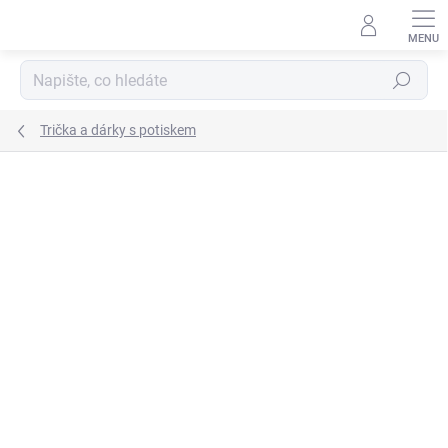
Přejít
na
obsah
Hledat
Trička a dárky s potiskem