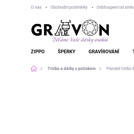
Přejít
O nás
Obchodní podmínky
Odstoupení od smlou
na
obsah
ZIPPO
ŠPERKY
GRAVÍROVÁNÍ
Domů
Trička a dárky s potiskem
Pánské tričko 