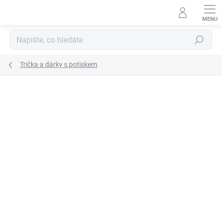
Přejít
na
obsah
Hledat
Trička a dárky s potiskem