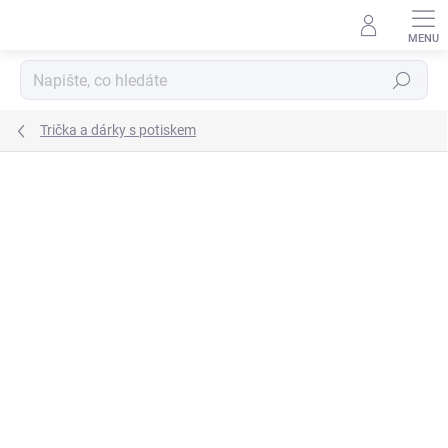
Přejít
na
obsah
Hledat
Trička a dárky s potiskem