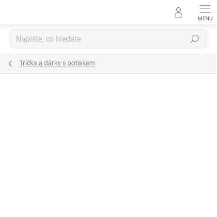
Přejít
na
obsah
Hledat
Trička a dárky s potiskem