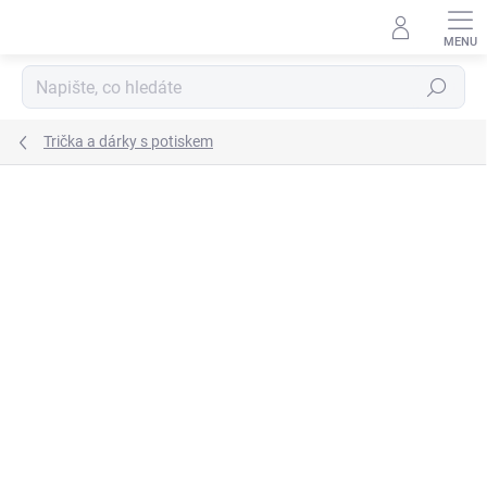
Přejít
na
obsah
Hledat
Trička a dárky s potiskem