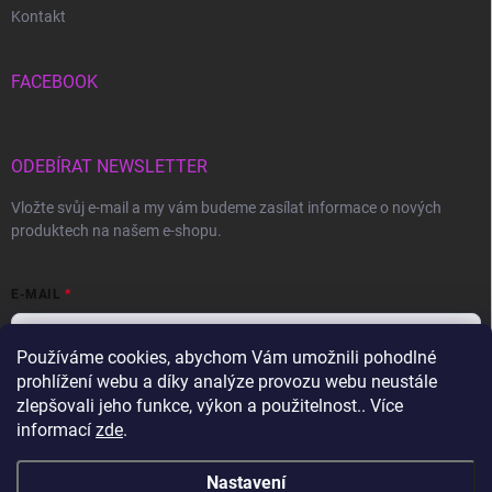
Kontakt
FACEBOOK
ODEBÍRAT NEWSLETTER
Vložte svůj e-mail a my vám budeme zasílat informace o nových
produktech na našem e-shopu.
E-MAIL
Používáme cookies, abychom Vám umožnili pohodlné
prohlížení webu a díky analýze provozu webu neustále
Vložením e-mailu souhlasíte s
podmínkami ochrany osobních údajů
zlepšovali jeho funkce, výkon a použitelnost.. Více
informací
zde
.
Přihlásit se
Nastavení