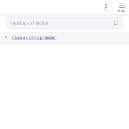
Přejít
na
obsah
Hledat
Trička a dárky s potiskem