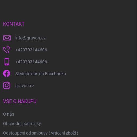
p
a
t
í
KONTAKT
info
@
gravon.cz
+420703144606
+420703144606
Sledujte nás na Facebooku
gravon.cz
VŠE O NÁKUPU
O nás
Obchodní podmínky
Odstoupení od smlouvy ( vrácení zboží )