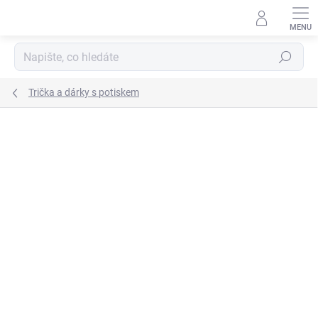
Přejít
na
obsah
Hledat
Trička a dárky s potiskem