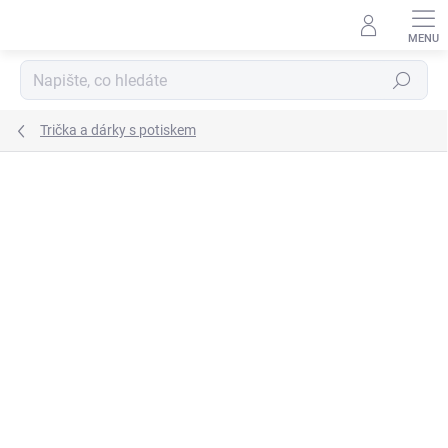
Přejít
na
obsah
Hledat
Trička a dárky s potiskem