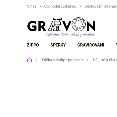
Přejít
O nás
Obchodní podmínky
Odstoupení od smlou
na
obsah
ZIPPO
ŠPERKY
GRAVÍROVÁNÍ
Domů
Trička a dárky s potiskem
Pánské tričko