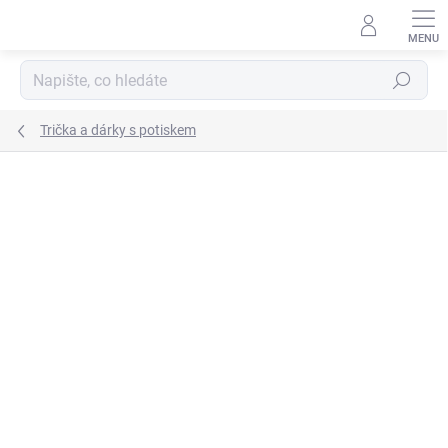
Přejít
na
obsah
Hledat
Trička a dárky s potiskem