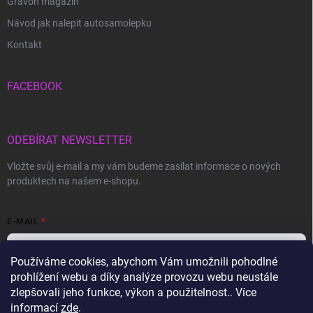
Gravon magazín
Návod jak nalepit autosamolepku
Kontakt
FACEBOOK
ODEBÍRAT NEWSLETTER
Vložte svůj e-mail a my vám budeme zasílat informace o nových
produktech na našem e-shopu.
E-MAIL
Používáme cookies, abychom Vám umožnili pohodlné
prohlížení webu a díky analýze provozu webu neustále
Vložením e-mailu souhlasíte s
podmínkami ochrany osobních údajů
zlepšovali jeho funkce, výkon a použitelnost.. Více
informací
zde
.