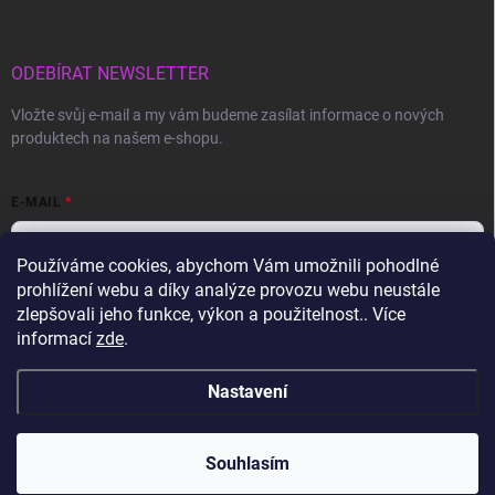
ODEBÍRAT NEWSLETTER
Vložte svůj e-mail a my vám budeme zasílat informace o nových
produktech na našem e-shopu.
E-MAIL
Používáme cookies, abychom Vám umožnili pohodlné
prohlížení webu a díky analýze provozu webu neustále
Vložením e-mailu souhlasíte s
podmínkami ochrany osobních údajů
zlepšovali jeho funkce, výkon a použitelnost.. Více
informací
zde
.
Přihlásit se
Nastavení
Copyright 2026
Gravon.cz
. Všechna práva vyhrazena.
Souhlasím
Vytvořil Shoptet