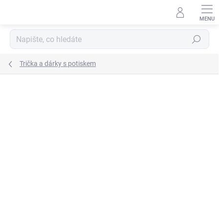
Přejít
na
obsah
Hledat
Trička a dárky s potiskem